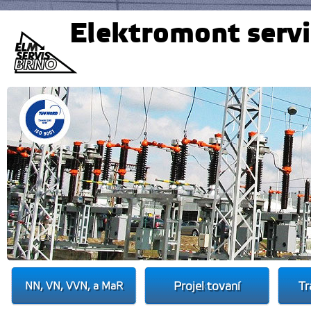
Elektromont servis
Projektování
Tr
NN, VN, VVN, a MaR